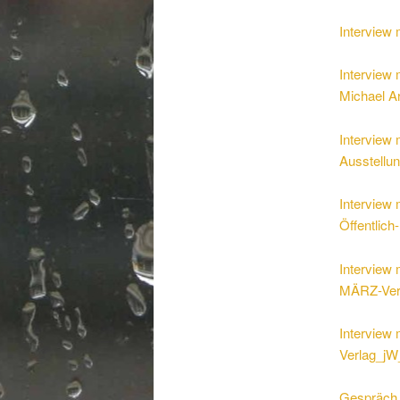
Interview
Interview
Michael 
Interview 
Ausstellu
Interview 
Öffentlich
Interview 
MÄRZ-Ver
Interview
Verlag_j
Gespräch 