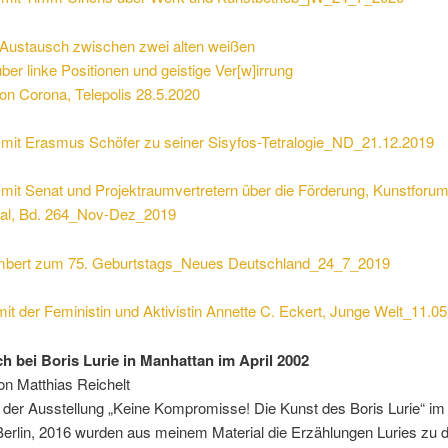
-Austausch zwischen zwei alten weißen
er linke Positionen und geistige Ver[w]irrung
von Corona, Telepolis 28.5.2020
mit Erasmus Schöfer zu seiner Sisyfos-Tetralogie_ND_21.12.2019
mit Senat und Projektraumvertretern über die Förderung, Kunstforu
onal, Bd. 264_Nov-Dez_2019
mbert zum 75. Geburtstags_Neues Deutschland_24_7_2019
mit der Feministin und Aktivistin Annette C. Eckert, Junge Welt_11.0
h bei Boris Lurie in Manhattan im April 2002
on Matthias Reichelt
 der Ausstellung „Keine Kompromisse! Die Kunst des Boris Lurie“ im
rlin, 2016 wurden aus meinem Material die Erzählungen Luries zu 