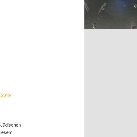
m
5.2019
 Jüdischen
diesem