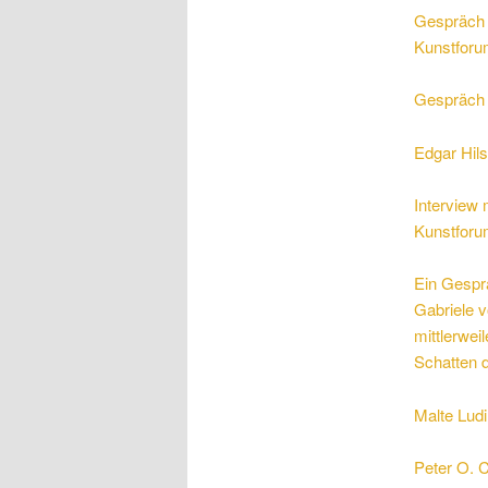
Gespräch m
Kunstforu
Gespräch 
Edgar Hil
Interview 
Kunstforu
Ein Gespr
Gabriele v
mittlerwei
Schatten d
Malte Ludi
Peter O. C