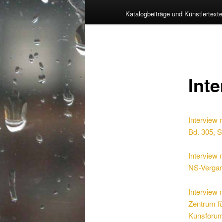
Katalogbeiträge und Künstlertext
Int
Interview
Bd. 305, 
Interview 
NS-Vergan
Interview 
Zentrum fü
Kunsforum