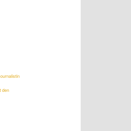
urnalistin
t den