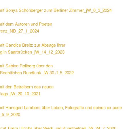
 mit Sonya Schönberger zum Berliner Zimmer_jW_6_3_2024
 mit dem Autoren und Poeten
Arenz_ND_27_1_2024
mit Candice Breitz zur Absage ihrer
ng in Saarbrücken_jW_14_12_2023
mit Sabine Rollberg über den
-Rechtlichen Rundfunk_jW 30./1.5. 2022
mit den Betreibern des neuen
lags_jW_20_10_2021
 mit Hansgert Lambers über Leben, Fotografie und seinen ex pose
W_5_9_2020
mit Timm Ulrichs über Werk und Kunstbetrieb_jW_24_7_2020