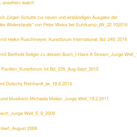
t.
ansehen/ watch
 mit Jürgen Schutte zur neuen und einbändigen Ausgabe der
 des Widerstands“ von Peter Weiss bei Suhrkamp_jW_22.102016
mit Heike Ruschmeyer, Kunstforum International, Bd. 240, 2016
mit Berthold Seliger zu dessen Buch_I Have A Stream_Junge Welt_
 Pavillon_Kunstforum Int Bd_235_Aug-Sept_2015
 mit Dotschy Reinhardt_jw_18.6.2014
n und Musikerin Michaela Melian_Junge Welt_19.2.2011
esch_Junge Welt_5_9_2009
mbert_August 2008