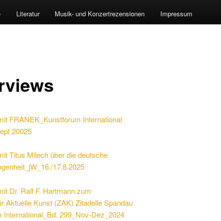
e
Literatur
Musik- und Konzertrezensionen
Impressum
erviews
 mit FRANEK_Kunstforum International
Sept 20025
mit Titus Milech über die deutsche
genheit_jW_16./17.8.2025
mit Dr. Ralf F. Hartmann zum
r Aktuelle Kunst (ZAK)
Zitadelle Spandau
 International_Bd. 299_Nov-Dez_2024